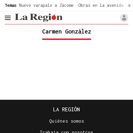
common.go-to-content
Temas
Nuevo varapalo a Jácome
Obras en la avenida de 
header.menu.open
Carmen González
LA REGIÓN
Quiénes somos
Trabaja con nosotros