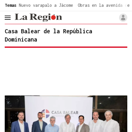
common.go-to-content
Temas
Nuevo varapalo a Jácome
Obras en la avenida de 
header.menu.open
Casa Balear de la República
Dominicana