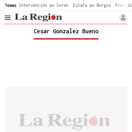
common.go-to-content
Temas
Intervención en Coren
Estafa en Burgos
Previsi
header.menu.open
Cesar Gonzalez Bueno