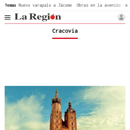
common.go-to-content
Temas
Nuevo varapalo a Jácome
Obras en la avenida de 
header.menu.open
Cracovia