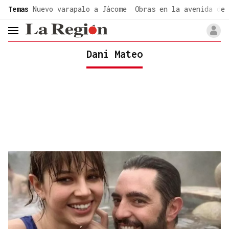
common.go-to-content
Temas
Nuevo varapalo a Jácome
Obras en la avenida de 
header.menu.open
Dani Mateo