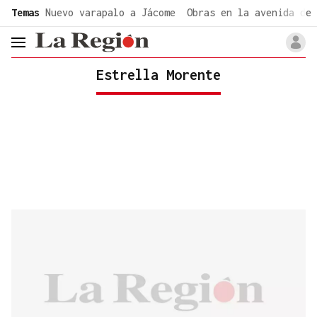
common.go-to-content
Temas
Nuevo varapalo a Jácome
Obras en la avenida de 
header.menu.open
Estrella Morente