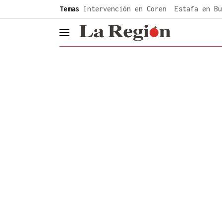
common.go-to-content
Temas
Intervención en Coren
Estafa en Bu
header.menu.open