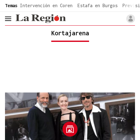
common.go-to-content
Temas
Intervención en Coren
Estafa en Burgos
Previsi
header.menu.open
Kortajarena