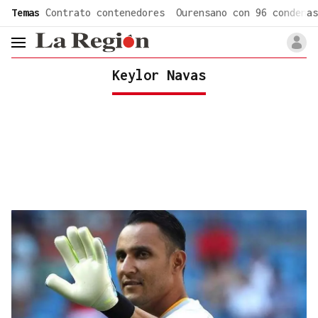
common.go-to-content
Temas
Contrato contenedores
Ourensano con 96 condenas
header.menu.open
Keylor Navas