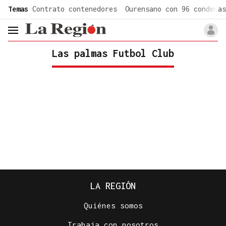
common.go-to-content
Temas
Contrato contenedores
Ourensano con 96 condenas
header.menu.open
Las palmas Futbol Club
LA REGIÓN
Quiénes somos
Trabaja con nosotros