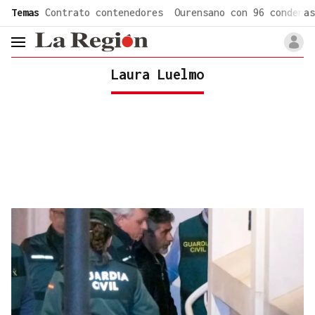
common.go-to-content
Temas
Contrato contenedores
Ourensano con 96 condenas
header.menu.open
Laura Luelmo