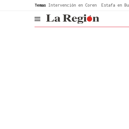
common.go-to-content
Temas
Intervención en Coren
Estafa en Bu
header.menu.open