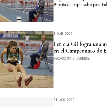
España de triple salto para Pa
1 MAR 2020
Leticia Gil logra una 
en el Campeonato de E
REDACCIÓN | OURENSE
31 AGO 2019