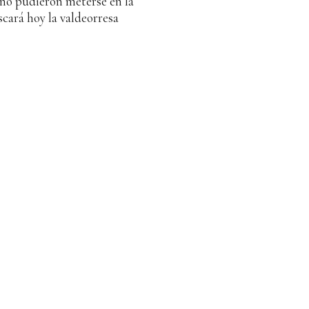
no pudieron meterse en la
cará hoy la valdeorresa