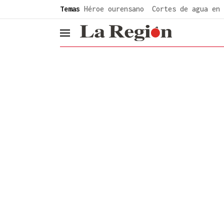
common.go-to-content
Temas
Héroe ourensano
Cortes de agua en 
header.menu.open