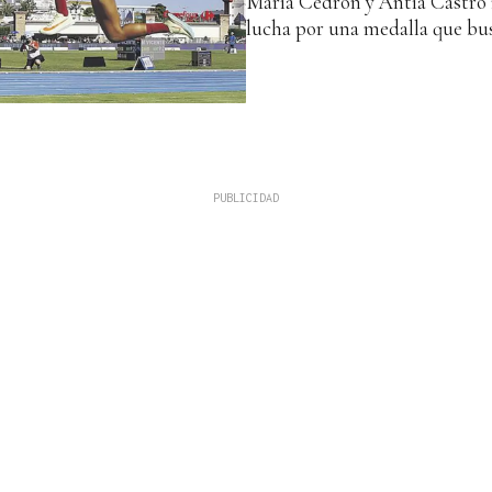
María Cedrón y Antía Castro 
lucha por una medalla que bus