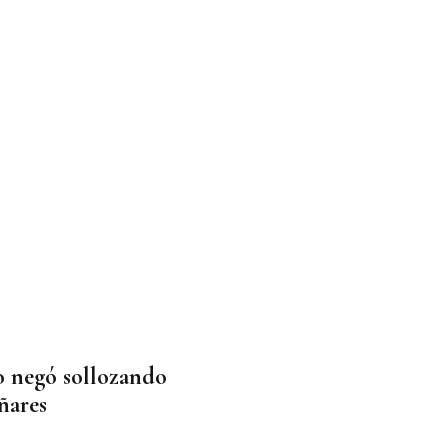
o negó sollozando
ñares