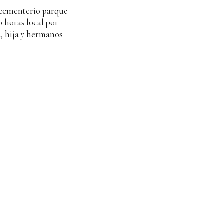
l cementerio parque
30 horas local por
a, hija y hermanos