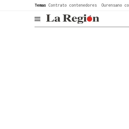
common.go-to-content
Temas
Contrato contenedores
Ourensano co
header.menu.open