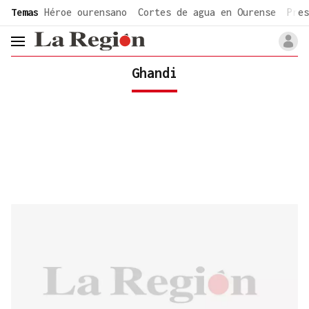
common.go-to-content
Temas
Héroe ourensano
Cortes de agua en Ourense
Pres
header.menu.open
Ghandi