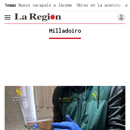
common.go-to-content
Temas
Nuevo varapalo a Jácome
Obras en la avenida de 
header.menu.open
Milladoiro