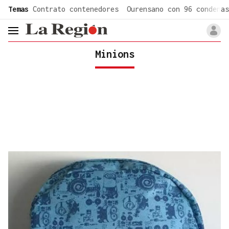
common.go-to-content
Temas
Contrato contenedores
Ourensano con 96 condenas
header.menu.open
Minions