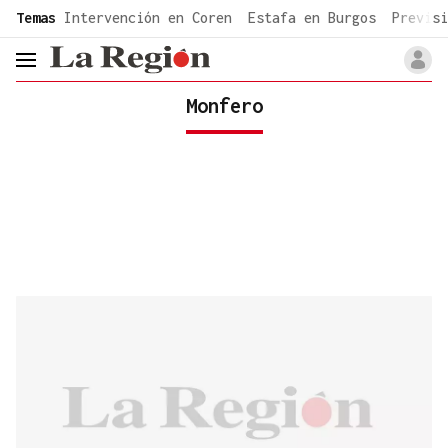
common.go-to-content
Temas
Intervención en Coren
Estafa en Burgos
Previsi
header.menu.open
Monfero