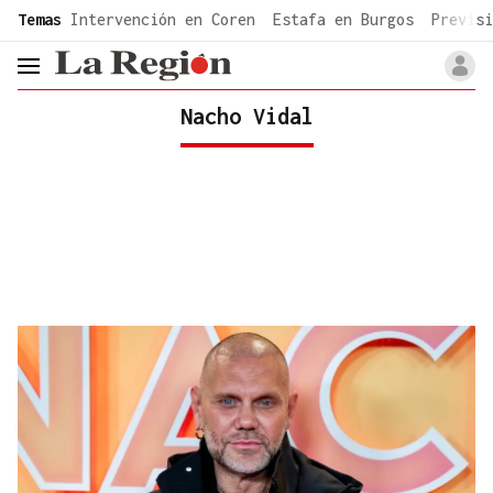
common.go-to-content
Temas
Intervención en Coren
Estafa en Burgos
Previsi
header.menu.open
Nacho Vidal