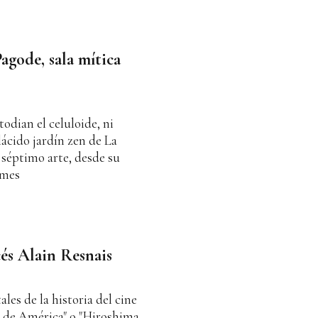
Pagode, sala mítica
todian el celuloide, ni
lácido jardín zen de La
 séptimo arte, desde su
 mes
cés Alain Resnais
es de la historia del cine
o de América" o "Hiroshima