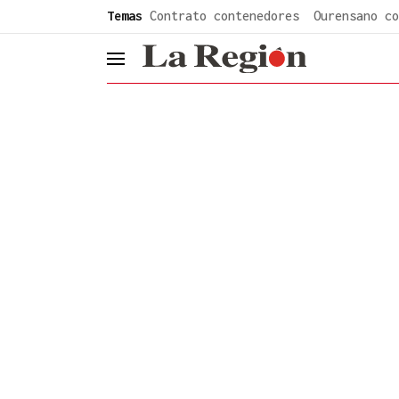
common.go-to-content
Temas
Contrato contenedores
Ourensano co
header.menu.open