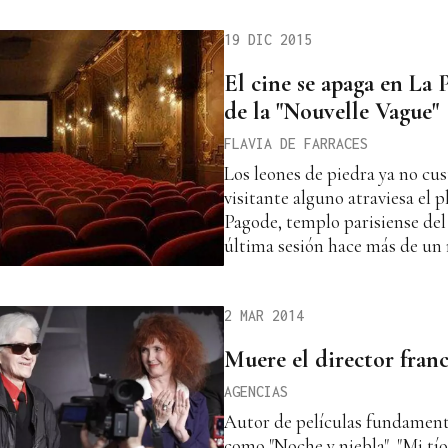
19 DIC 2015
El cine se apaga en La 
de la "Nouvelle Vague"
FLAVIA DE FARRACES
Los leones de piedra ya no cus
visitante alguno atraviesa el p
Pagode, templo parisiense del
última sesión hace más de un
2 MAR 2014
Muere el director fran
AGENCIAS
Autor de películas fundamental
como "Noche y niebla", "Mi tí