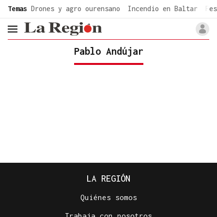
common.go-to-content
Temas
Drones y agro ourensano
Incendio en Baltar
Fes
header.menu.open
Pablo Andújar
LA REGIÓN
Quiénes somos
Trabaja con nosotros