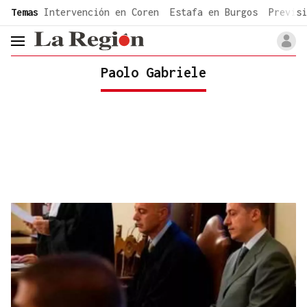
common.go-to-content
Temas
Intervención en Coren
Estafa en Burgos
Previsi
header.menu.open
Paolo Gabriele