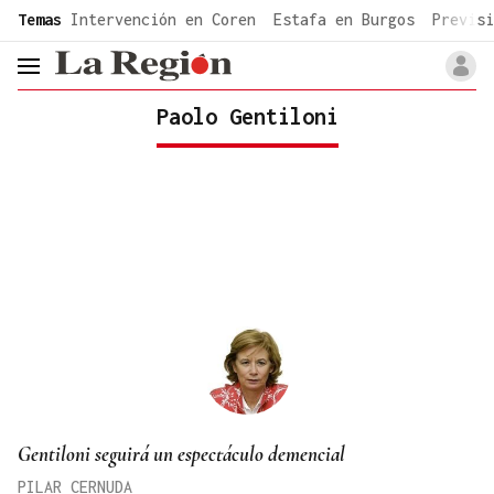
common.go-to-content
Temas
Intervención en Coren
Estafa en Burgos
Previsi
header.menu.open
Paolo Gentiloni
Gentiloni seguirá un espectáculo demencial
PILAR CERNUDA