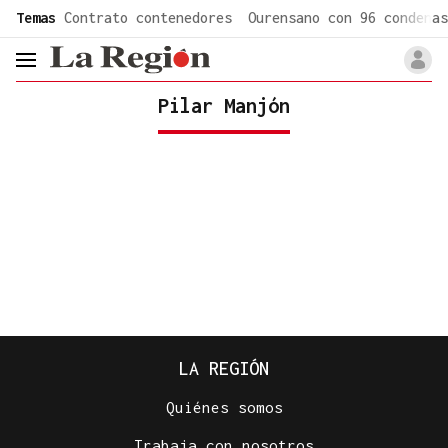
common.go-to-content
Temas
Contrato contenedores
Ourensano con 96 condenas
header.menu.open
Pilar Manjón
LA REGIÓN
Quiénes somos
Trabaja con nosotros