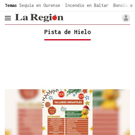
common.go-to-content
Temas
Sequía en Ourense
Incendio en Baltar
Bonoloto 
header.menu.open
Pista de Hielo