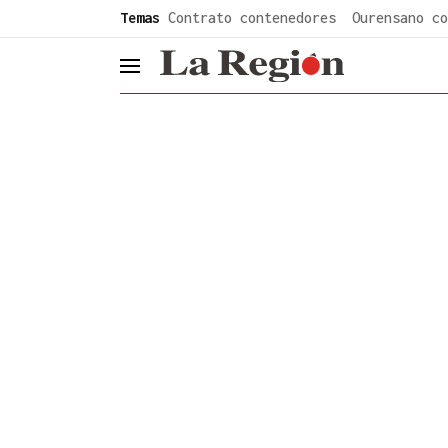
common.go-to-content
Temas
Contrato contenedores
Ourensano co
header.menu.open