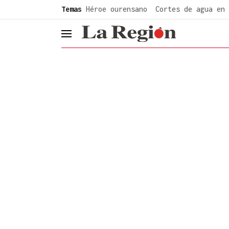
common.go-to-content
Temas
Héroe ourensano
Cortes de agua en 
header.menu.open