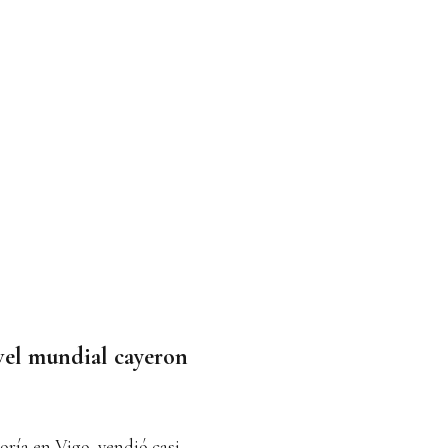
vel mundial cayeron
oría en Vigo, vendió casi