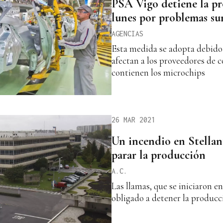
PSA Vigo detiene la pr
lunes por problemas su
AGENCIAS
Esta medida se adopta debido
afectan a los proveedores de
contienen los microchips
26 MAR 2021
Un incendio en Stellant
parar la producción
A.C.
Las llamas, que se iniciaron en
obligado a detener la producc