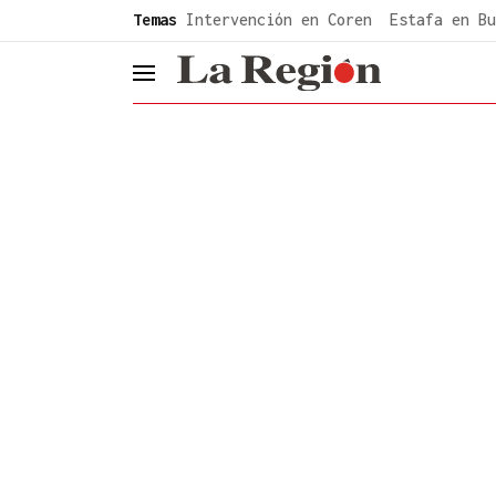
common.go-to-content
Temas
Intervención en Coren
Estafa en Bu
header.menu.open