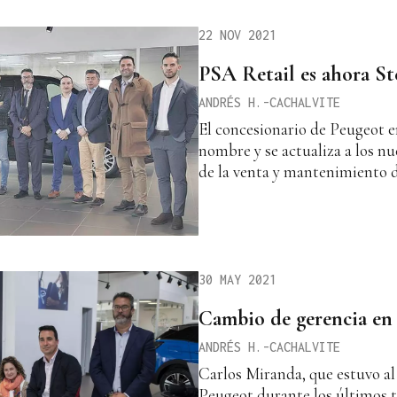
22 NOV 2021
PSA Retail es ahora St
ANDRÉS H.-CACHALVITE
El concesionario de Peugeot 
nombre y se actualiza a los n
de la venta y mantenimiento d
30 MAY 2021
Cambio de gerencia en
ANDRÉS H.-CACHALVITE
Carlos Miranda, que estuvo al 
Peugeot durante los últimos t