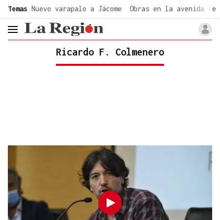
common.go-to-content
Temas
Nuevo varapalo a Jácome
Obras en la avenida de 
header.menu.open
Ricardo F. Colmenero