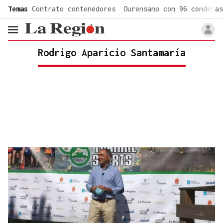
common.go-to-content
Temas
Contrato contenedores
Ourensano con 96 condenas
header.menu.open
Rodrigo Aparicio Santamaría