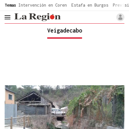
common.go-to-content
Temas
Intervención en Coren
Estafa en Burgos
Previsi
header.menu.open
Veigadecabo