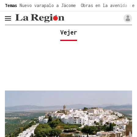
common.go-to-content
Temas
Nuevo varapalo a Jácome
Obras en la avenida de 
header.menu.open
Vejer