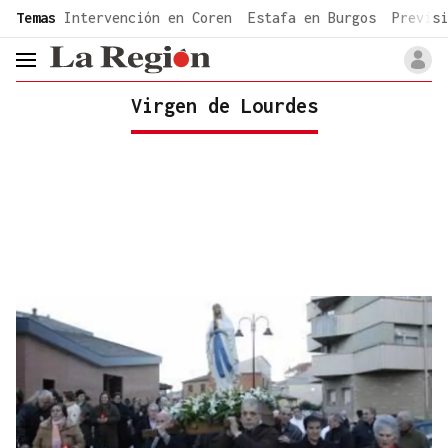
common.go-to-content
Temas
Intervención en Coren
Estafa en Burgos
Previsi
header.menu.open
Virgen de Lourdes