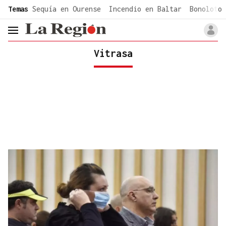
common.go-to-content
Temas
Sequía en Ourense
Incendio en Baltar
Bonoloto 
header.menu.open
Vitrasa