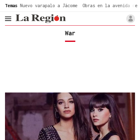
common.go-to-content
Temas
Nuevo varapalo a Jácome
Obras en la avenida de 
header.menu.open
War