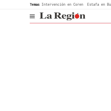
common.go-to-content
Temas
Intervención en Coren
Estafa en Bu
header.menu.open