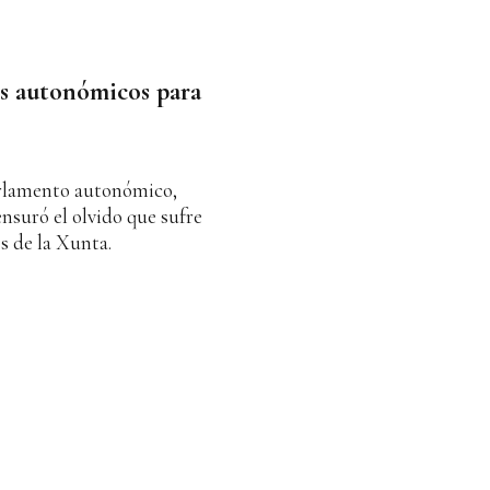
os autonómicos para
Parlamento autonómico,
suró el olvido que sufre
s de la Xunta.