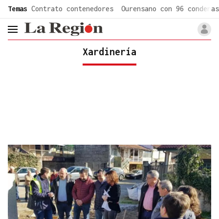
common.go-to-content
Temas
Contrato contenedores
Ourensano con 96 condenas
header.menu.open
Xardinería