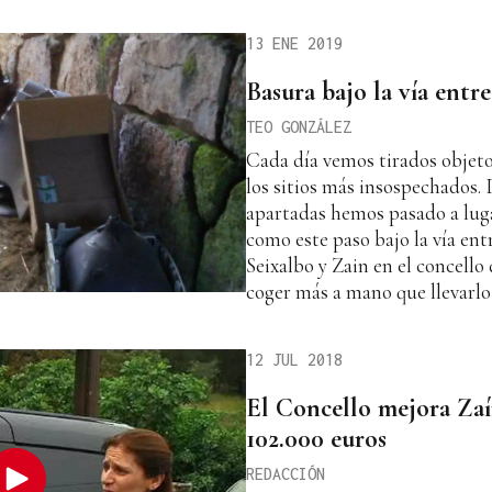
13 ENE 2019
Basura bajo la vía entr
TEO GONZÁLEZ
Cada día vemos tirados objetos
los sitios más insospechados.
apartadas hemos pasado a luga
como este paso bajo la vía entr
Seixalbo y Zain en el concello
coger más a mano que llevarlo
12 JUL 2018
El Concello mejora Za
102.000 euros
REDACCIÓN