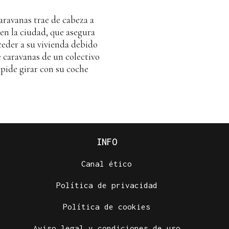
aravanas trae de cabeza a
en la ciudad, que asegura
ceder a su vivienda debido
e caravanas de un colectivo
mpide girar con su coche
INFO
Canal ético
Política de privacidad
Política de cookies
Aviso legal y condiciones de uso