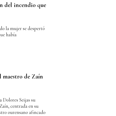
en del incendio que
do la mujer se despertó
que había
El maestro de Zaín
 Dolores Seijas su
Zaín, centrada en su
stro ourensano afincado