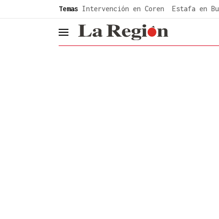
common.go-to-content
Temas
Intervención en Coren
Estafa en Bu
header.menu.open