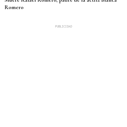
Muere Rafael Romero, padre de la actriz Blanca
Romero
ALERTA DE UN PARTICULAR
Rescatado un joven tras caer al río Arenteiro
durante la Festa do Pulpo en O Carballiño