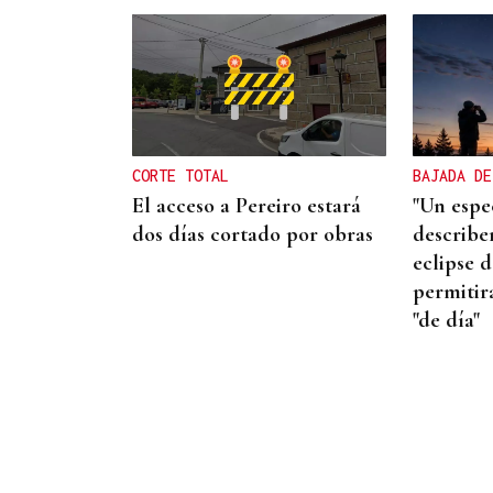
MODA
Black Friday 2025: el (ya no
tan) secreto mejor
guardado del armario de
CORTE TOTAL
BAJADA DE
las que más saben
El acceso a Pereiro estará
"Un espec
dos días cortado por obras
describen
eclipse d
permitirá
"de día"