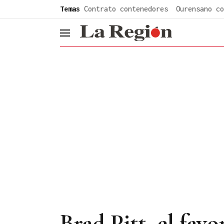
common.go-to-content
Temas
Contrato contenedores
Ourensano co
header.menu.open
Brad Pitt, el fav