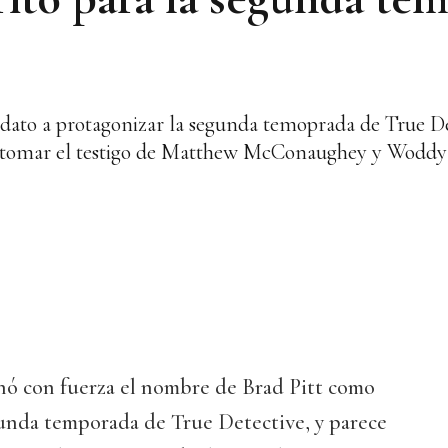
idato a protagonizar la segunda temoprada de True De
 tomar el testigo de Matthew McConaughey y Woddy H
nó con fuerza el nombre de Brad Pitt como
gunda temporada de True Detective, y parece