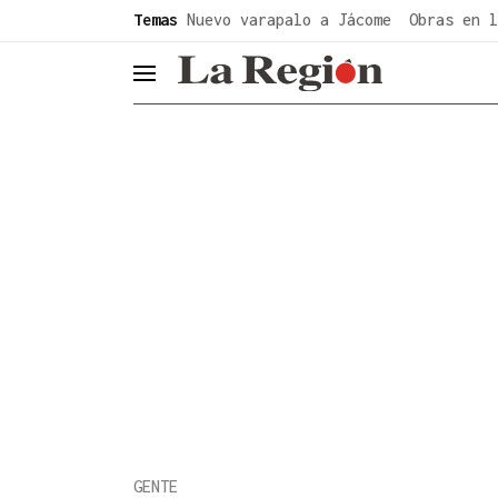
common.go-to-content
Temas
Nuevo varapalo a Jácome
Obras en l
header.menu.open
GENTE