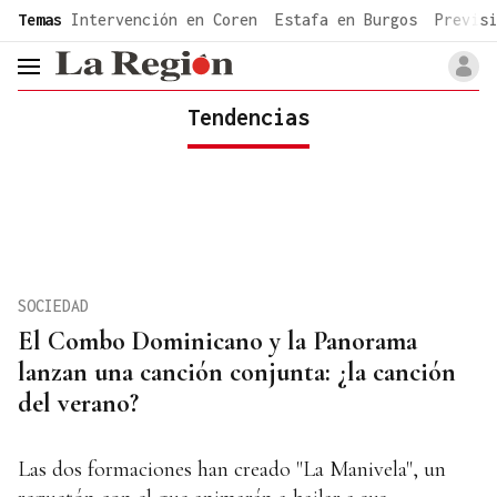
common.go-to-content
Temas
Intervención en Coren
Estafa en Burgos
Previsi
header.menu.open
Tendencias
SOCIEDAD
El Combo Dominicano y la Panorama
lanzan una canción conjunta: ¿la canción
del verano?
Las dos formaciones han creado "La Manivela", un