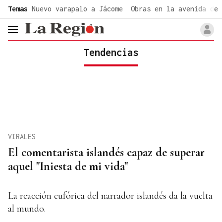
common.go-to-content
Temas
Nuevo varapalo a Jácome
Obras en la avenida de 
header.menu.open
Tendencias
VIRALES
El comentarista islandés capaz de superar
aquel "Iniesta de mi vida"
La reacción eufórica del narrador islandés da la vuelta
al mundo.