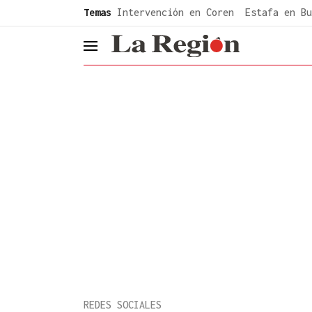
common.go-to-content
Temas
Intervención en Coren
Estafa en Bu
header.menu.open
REDES SOCIALES