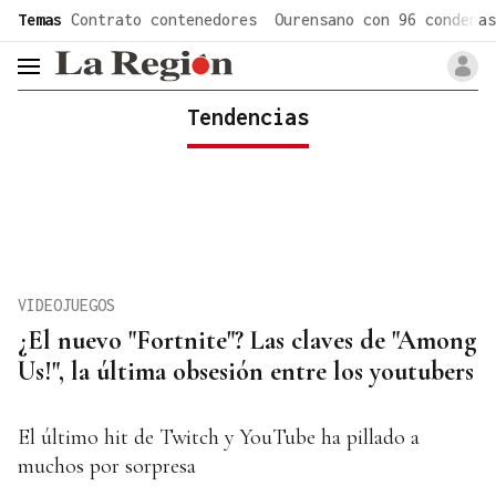
common.go-to-content
Temas
Contrato contenedores
Ourensano con 96 condenas
header.menu.open
Tendencias
VIDEOJUEGOS
¿El nuevo "Fortnite"? Las claves de "Among
Us!", la última obsesión entre los youtubers
El último hit de Twitch y YouTube ha pillado a
muchos por sorpresa