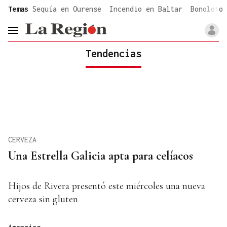
common.go-to-content
Temas
Sequía en Ourense
Incendio en Baltar
Bonoloto 
header.menu.open
Tendencias
CERVEZA
Una Estrella Galicia apta para celíacos
Hijos de Rivera presentó este miércoles una nueva
cerveza sin gluten