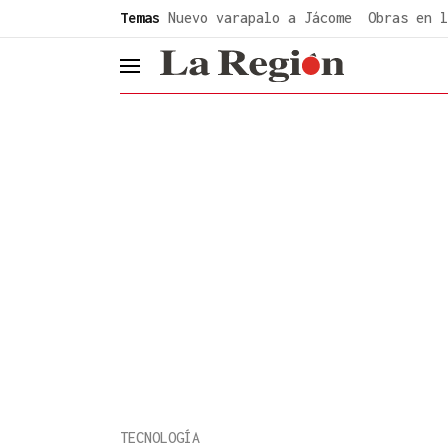
common.go-to-content
Temas
Nuevo varapalo a Jácome
Obras en l
header.menu.open
TECNOLOGÍA