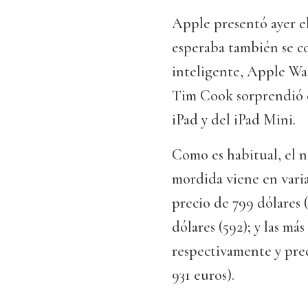
Apple presentó ayer e
esperaba también se co
inteligente, Apple Wat
Tim Cook sorprendió c
iPad y del iPad Mini.
Como es habitual, el 
mordida viene en varias
precio de 799 dólares 
dólares (592); y las má
respectivamente y preci
931 euros).