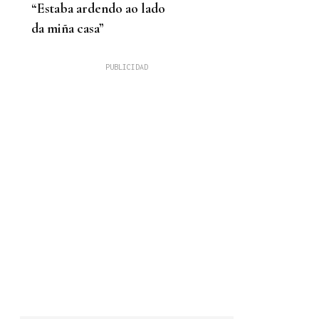
“Estaba ardendo ao lado
da miña casa”