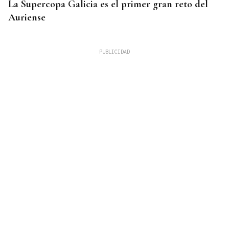
La Supercopa Galicia es el primer gran reto del
Auriense
TOMA DE POSESIÓN
De la Espriella toma posesión de su nuevo
gabinete para poner en marcha la "Patria Milagro"