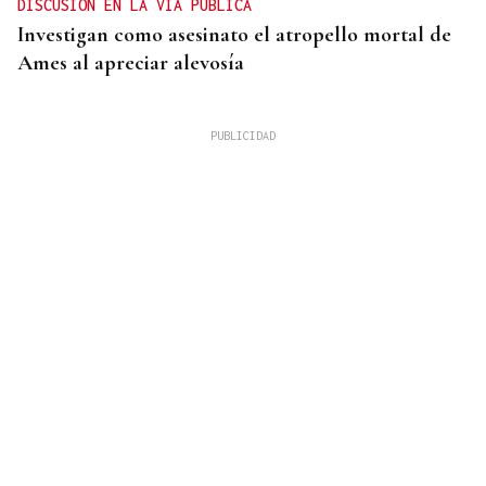
DISCUSIÓN EN LA VÍA PÚBLICA
Investigan como asesinato el atropello mortal de
Ames al apreciar alevosía
09
AGO
FESTA DO PULPO
Cartel musical del Pulpo Fest 2026