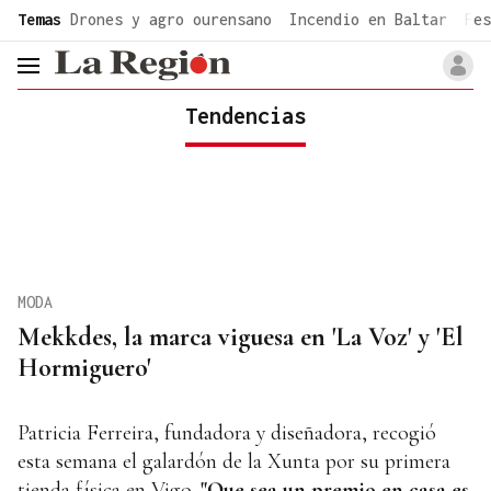
common.go-to-content
Temas
Drones y agro ourensano
Incendio en Baltar
Fes
header.menu.open
Tendencias
MODA
Mekkdes, la marca viguesa en 'La Voz' y 'El
Hormiguero'
Patricia Ferreira, fundadora y diseñadora, recogió
esta semana el galardón de la Xunta por su primera
tienda física en Vigo.
"Que sea un premio en casa es